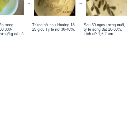
→
→
ản trong
Trứng nở sau khoảng 18-
Sau 30 ngày ương nuôi,
00.000-
25 giờ. Tỷ lệ nở 30-40%.
tỷ lệ sống đạt 20-30%,
rứng/kg cá cái.
kích cỡ 1,5-2 cm