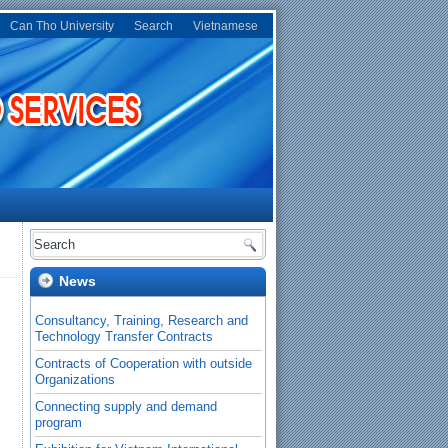
Can Tho University
Search
Vietnamese
News
Contracts of Cooperation with outside
Organizations
Connecting supply and demand
program
Exhibition for Vietnam International
Agriculture Fair in Mekong delta