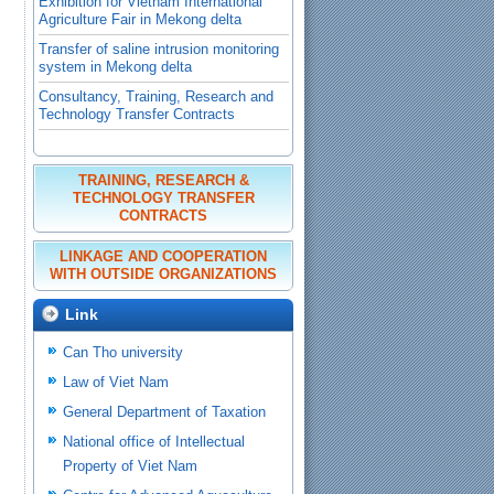
Transfer of saline intrusion monitoring
system in Mekong delta
Consultancy, Training, Research and
Technology Transfer Contracts
Contracts of Cooperation with outside
Organizations
TRAINING, RESEARCH &
TECHNOLOGY TRANSFER
CONTRACTS
LINKAGE AND COOPERATION
WITH OUTSIDE ORGANIZATIONS
Link
Can Tho university
Law of Viet Nam
General Department of Taxation
National office of Intellectual
Property of Viet Nam