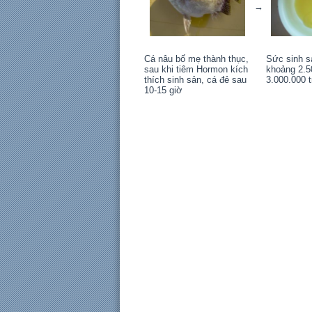
→
Cá nâu bố mẹ thành thục,
Sức sinh s
sau khi tiêm Hormon kích
khoảng 2.5
thích sinh sản, cá đẻ sau
3.000.000 t
10-15 giờ