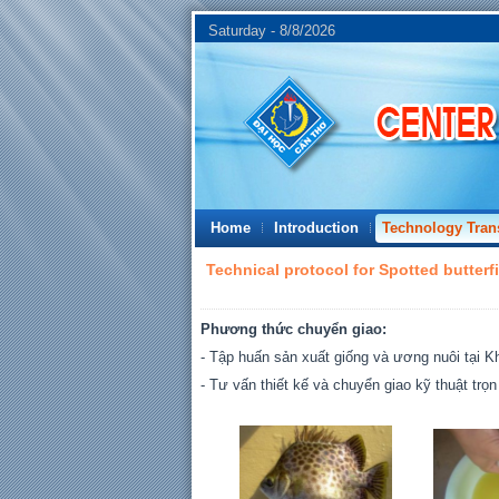
Saturday - 8/8/2026
Home
Introduction
Technology Tran
Technical protocol for Spotted butter
Phương thức chuyển giao:
- Tập huấn sản xuất giống và ương nuôi tại K
- Tư vấn thiết kế và chuyển giao kỹ thuật trọn