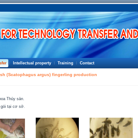
sfer
Intellectual property
Training
Contact
fish (Scatophagus argus) fingerling production
hoa Thủy sản.
 gói tại cơ sở.