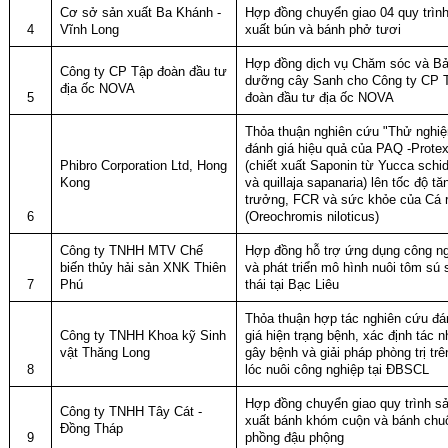
Cơ sở sản xuất Ba Khánh -
Hợp đồng chuyển giao 04 quy trìn
4
Vĩnh Long
xuất bún và bánh phở tươi
Hợp đồng dịch vụ Chăm sóc và B
Công ty CP Tập đoàn đầu tư
dưỡng cây Sanh cho Công ty CP 
địa ốc NOVA
5
đoàn đầu tư địa ốc NOVA
Thỏa thuận nghiên cứu "Thử nghi
đánh giá hiệu quả của PAQ -Prote
Phibro Corporation Ltd, Hong
(chiết xuất Saponin từ Yucca schid
Kong
và quillaja sapanaria) lên tốc độ tă
trưởng, FCR và sức khỏe của Cá r
6
(Oreochromis niloticus)
Công ty TNHH MTV Chế
Hợp đồng hỗ trợ ứng dụng công n
biến thủy hải sản XNK Thiên
và phát triển mô hình nuôi tôm sú 
7
Phú
thái tại Bạc Liêu
Thỏa thuận hợp tác nghiên cứu đá
Công ty TNHH Khoa kỹ Sinh
giá hiện trạng bệnh, xác định tác 
vật Thăng Long
gây bệnh và giải pháp phòng trị trê
8
lóc nuôi công nghiệp tại ĐBSCL
Hợp đồng chuyển giao quy trình s
Công ty TNHH Tây Cát -
xuất bánh khóm cuộn và bánh chu
Đồng Tháp
9
phồng đậu phộng