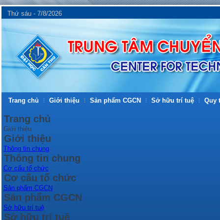
Thứ sáu - 7/8/2026
Trang chủ
Giới thiệu
Sản phẩm CGCN
Sở hữu trí tuệ
Quy t
Trang chủ
Giới thiệu
Giới thiệu
Thông tin chung
Thông tin chung
Cơ cấu tổ chức
Cơ cấu tổ chức
Sản phẩm CGCN
Sản phẩm CGCN
Sở hữu trí tuệ
Sở hữu trí tuệ