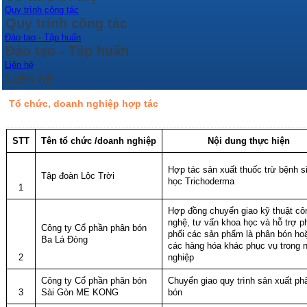
Quy trình công tác
Quy trình công tác
Đào tạo - Tập huấn
Đào tạo - Tập huấn
Liên hệ
Liên hệ
Tổ chức, doanh nghiệp hợp tác
STT
Tên tổ chức /doanh nghiệp
Nội dung thực hiện
Hợp tác sản xuất thuốc trừ bệnh s
Tập đoàn Lộc Trời
học Trichoderma
1
Hợp đồng chuyển giao kỹ thuật cô
nghệ, tư vấn khoa học và hỗ trợ p
Công ty Cổ phần phân bón
phối các sản phẩm là phân bón ho
Ba Lá Đòng
các hàng hóa khác phục vụ trong 
2
nghiệp
Công ty Cổ phần phân bón
Chuyển giao quy trình sản xuất ph
3
Sài Gòn ME KONG
bón