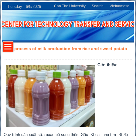
Can Tho University
Search
Vietnamese
Thursday - 6/8/2026
The process of milk production from rice and sweet potato
Giới thiệu:
Quy trình sản xuất sữa gạao bổ sung thêm Gấc, Khoai lang tím, Bí đỏ