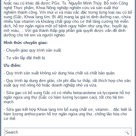
hoặc rau củ khác đã được PGs. Ts. Nguyễn Minh Thủy, Bộ môn Công
nghệ Thực phẩm, Khoa Nông nghiệp nghiên cứu và sản xuất thử
nghiệm thành công. Với mùi vị và màu sắc đặc trưng từng loại rau củ bổ
sung (Gấc, Khoai lang tím, Bí đỏ) mang lại giá trị dinh dưỡng cao, chứa
nhiều loại vitamin và khoáng chất giúp cho cơ thể tăng cường hệ miễn
dịch, hỗ trợ ngăn ngừa một số bệnh nguy hiểm như ung thư, huyết áp,
mỡ máu,… Với giá thành thấp góp phần giải quyết được vấn đề dinh
dưỡng cho trẻ em và người nghèo.
Hình thức chuyển giao:
- Chuyển giao quy trình sản xuất.
- Tư vấn lắp đặt thiết bị.
Ưu điểm:
- Quy trình sản xuất không sử dụng hóa chất và chất bảo quản.
- Quy trình áp dụng đơn giản, chi phí đầu tư thấp, rất thích hợp cho sản
xuất quy mô nông hộ hoặc doanh nghiệp nhỏ và vừa.
- Sữa gạo có bổ sung Gấc có có nhiều betacarotene và lycopene hỗ trợ
ngăn ngừa ung thư (Gấc có hàm lượng lycopen cao), tốt cho hệ tim
mạch.
- Sữa gạo kết hợp Khoai lang tím bổ sung chất xơ, vitamin… đặc biệt là
hàm lượng anthocyanin hỗ trợ ngăn ngừa ung thư, chống lão hóa cho
cơ thể.