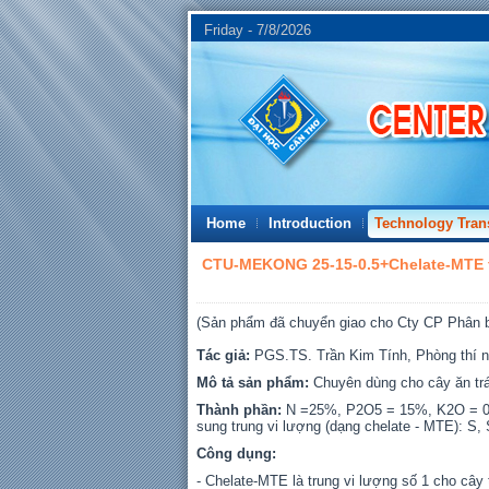
Friday - 7/8/2026
Home
Introduction
Technology Tran
CTU-MEKONG 25-15-0.5+Chelate-MTE fe
(Sản phẩm đã chuyển giao cho Cty CP Phân 
Tác giả:
PGS.TS. Trần Kim Tính, Phòng thí
Mô tả sản phẩm:
Chuyên dùng cho cây ăn trá
Thành phần:
N =25%, P2O5 = 15%, K2O = 0
sung trung vi lượng (dạng chelate - MTE): S, 
Công dụng:
- Chelate-MTE là trung vi lượng số 1 cho cây 