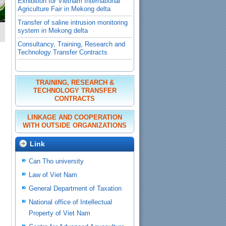
Transfer of saline intrusion monitoring
system in Mekong delta
Consultancy, Training, Research and
Technology Transfer Contracts
Contracts of Cooperation with outside
Organizations
.
TRAINING, RESEARCH &
TECHNOLOGY TRANSFER
CONTRACTS
LINKAGE AND COOPERATION
WITH OUTSIDE ORGANIZATIONS
Link
Can Tho university
Law of Viet Nam
General Department of Taxation
National office of Intellectual
Property of Viet Nam