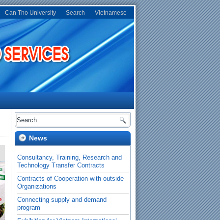
Can Tho University
Search
Vietnamese
News
Contracts of Cooperation with outside
Organizations
Connecting supply and demand
program
Exhibition for Vietnam International
Agriculture Fair in Mekong delta