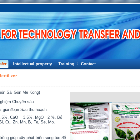
sfer
Intellectual property
Training
Contact
rtilizer
bón Sài Gòn Me Kong)
 nghiệm Chuyên sâu
i giai đoạn Sau thu hoạch.
.5%, CaO = 3.5%, MgO =2 %. Bổ
Si, Cu, Zn, Mn, B, Fe, Se, Mo.
trồng giúp cây phát triển sung túc để